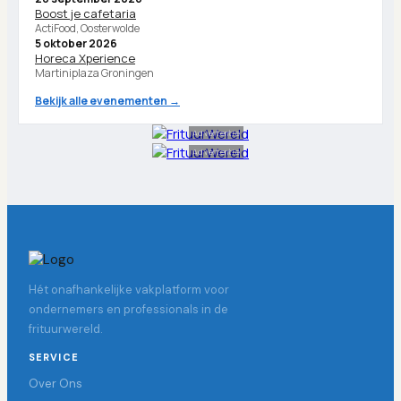
Boost je cafetaria
ActiFood, Oosterwolde
5 oktober 2026
Horeca Xperience
Martiniplaza Groningen
Bekijk alle evenementen →
Advertentie
Advertentie
Hét onafhankelijke vakplatform voor
ondernemers en professionals in de
frituurwereld.
SERVICE
Over Ons