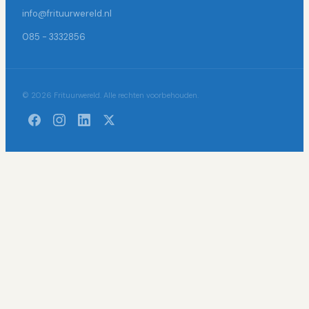
info@frituurwereld.nl
085 - 3332856
© 2026 Frituurwereld. Alle rechten voorbehouden.