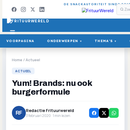
DE SNACKAUTORITEIT SINDS 201
VOORPAGINA
ONDERWERPEN
THEMA'S
▾
▾
Home
/
Actueel
ACTUEEL
Yum! Brands: nu ook
burgerformule
Redactie Frituurwereld
RF
3 februari 2020 ·
1
min lezen