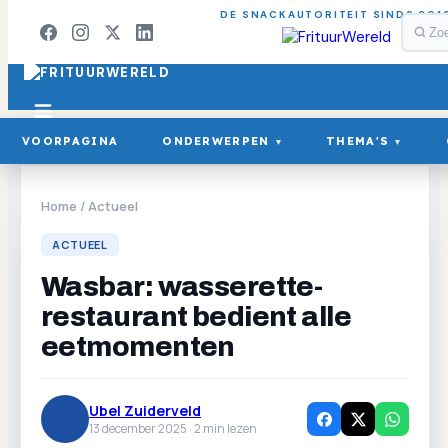
DE SNACKAUTORITEIT SINDS 201
VOORPAGINA
ONDERWERPEN
THEMA'S
▾
▾
Home
/
Actueel
ACTUEEL
Wasbar: wasserette-
restaurant bedient alle
eetmomenten
Ubel Zuiderveld
13 december 2025 ·
2
min lezen