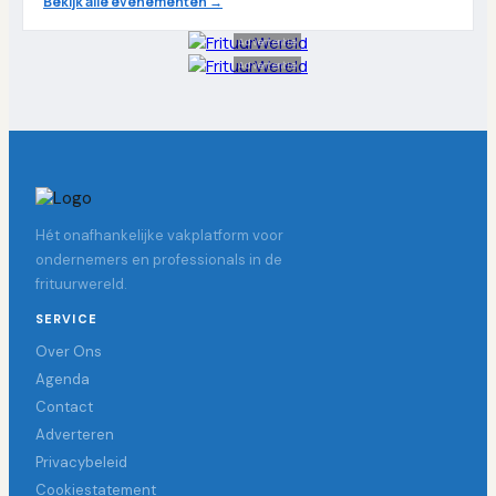
Bekijk alle evenementen →
Advertentie
Advertentie
Hét onafhankelijke vakplatform voor
ondernemers en professionals in de
frituurwereld.
SERVICE
Over Ons
Agenda
Contact
Adverteren
Privacybeleid
Cookiestatement