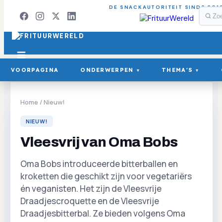
DE SNACKAUTORITEIT SINDS 201
VOORPAGINA
ONDERWERPEN
THEMA'S
▾
▾
Home
/
Nieuw!
NIEUW!
Vleesvrij van Oma Bobs
Oma Bobs introduceerde bitterballen en
kroketten die geschikt zijn voor vegetariërs
én veganisten. Het zijn de Vleesvrije
Draadjescroquette en de Vleesvrije
Draadjesbitterbal. Ze bieden volgens Oma