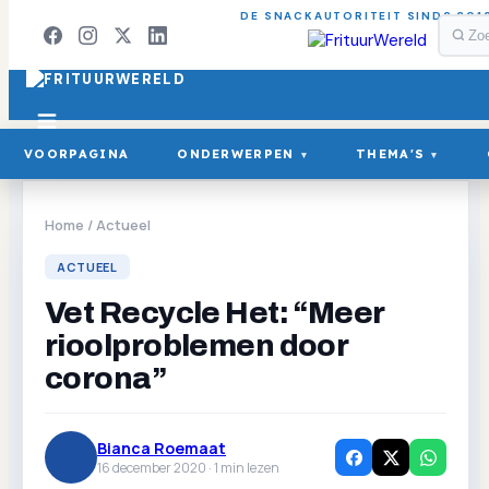
DE SNACKAUTORITEIT SINDS 201
VOORPAGINA
ONDERWERPEN
THEMA'S
▾
▾
Home
/
Actueel
ACTUEEL
Vet Recycle Het: “Meer
rioolproblemen door
corona”
Bianca Roemaat
16 december 2020 ·
1
min lezen