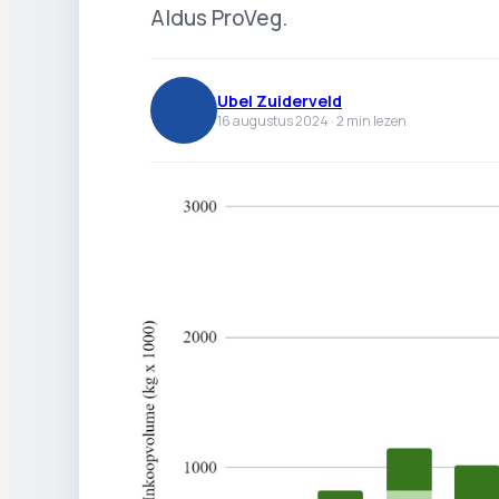
Aldus ProVeg.
Ubel Zuiderveld
16 augustus 2024 ·
2
min lezen