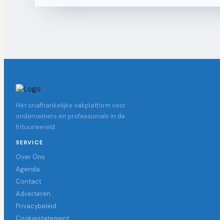
Hét onafhankelijke vakplatform voor
ondernemers en professionals in de
frituurwereld.
SERVICE
Over Ons
Agenda
Contact
Adverteren
Privacybeleid
Cookiestatement