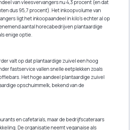
deel van vleesvervangers nu 4,3 procent (en dat
nten dus 95,7 procent). Het inkoopvolume van
ngers ligt het inkoopaandeel in kilo’s echter al op
 toenemend aantal horecabedrijven plantaardige
als enige optie.
rder valt op dat plantaardige zuivel een hoog
nder fastservice vallen snelle eetplekken zoals
ffiebars. Het hoge aandeel plantaardige zuivel
taardige opschuimmelk, bekend van de
aurants en cafetaria’s, maar de bedrijfscateraars
kkeling. De organisatie neemt veganaise als