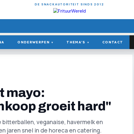
DE SNACKAUTORITEIT SINDS 2012
NA
ONDERWERPEN
THEMA'S
CONTACT
▾
▾
ot mayo:
nkoop groeit hard"
 bitterballen, veganaise, havermelk en
n jaren snel in de horeca en catering.