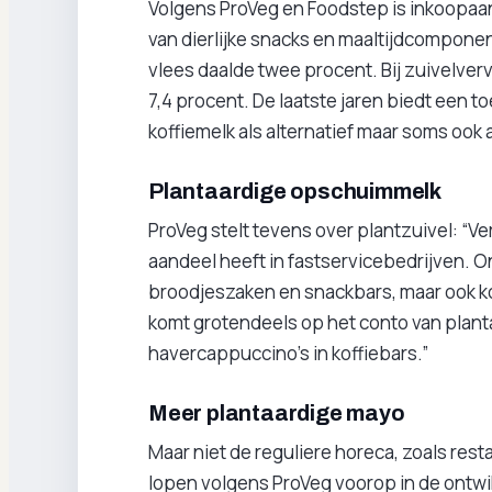
Volgens ProVeg en Foodstep is inkoopaan
van dierlijke snacks en maaltijdcompone
vlees daalde twee procent. Bij zuivelverva
7,4 procent. De laatste jaren biedt een
koffiemelk als alternatief maar soms ook 
Plantaardige opschuimmelk
ProVeg stelt tevens over plantzuivel: “Ve
aandeel heeft in fastservicebedrijven. O
broodjeszaken en snackbars, maar ook ko
komt grotendeels op het conto van plan
havercappuccino's in koffiebars.”
Meer plantaardige mayo
Maar niet de reguliere horeca, zoals rest
lopen volgens ProVeg voorop in de ontwi