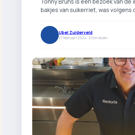
Tonny Bruns is een bezoek van de
bakjes van suikerriet, was volgens d
Ubel Zuiderveld
27 februari 2024 ·
3
min lezen