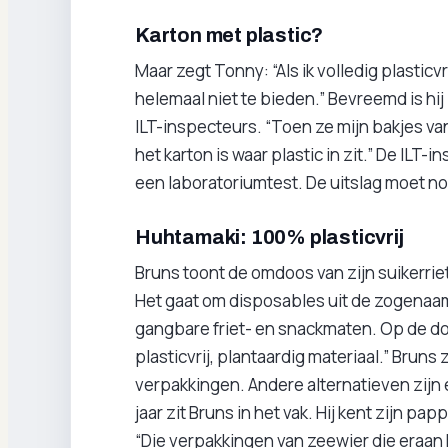
Karton met plastic?
Maar zegt Tonny: “Als ik volledig plasticv
helemaal niet te bieden.” Bevreemd is hi
ILT-inspecteurs. “Toen ze mijn bakjes va
het karton is waar plastic in zit.” De IL
een laboratoriumtest. De uitslag moet n
Huhtamaki: 100% plasticvrij
Bruns toont de omdoos van zijn suikerri
Het gaat om disposables uit de zogenaamd
gangbare friet- en snackmaten. Op de doo
plasticvrij, plantaardig materiaal.” Brun
verpakkingen. Andere alternatieven zijn e
jaar zit Bruns in het vak. Hij kent zijn 
“Die verpakkingen van zeewier die eraan k