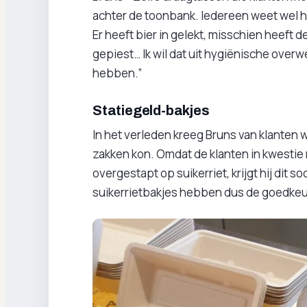
achter de toonbank. Iedereen weet wel h
Er heeft bier in gelekt, misschien heeft 
gepiest… Ik wil dat uit hygiënische over
hebben.”
Statiegeld-bakjes
In het verleden kreeg Bruns van klanten w
zakken kon. Omdat de klanten in kwestie n
overgestapt op suikerriet, krijgt hij dit s
suikerrietbakjes hebben dus de goedkeu