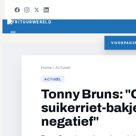
VOORPAGI
Home
/
Actueel
ACTUEEL
Tonny Bruns: 
suikerriet-bakj
negatief"