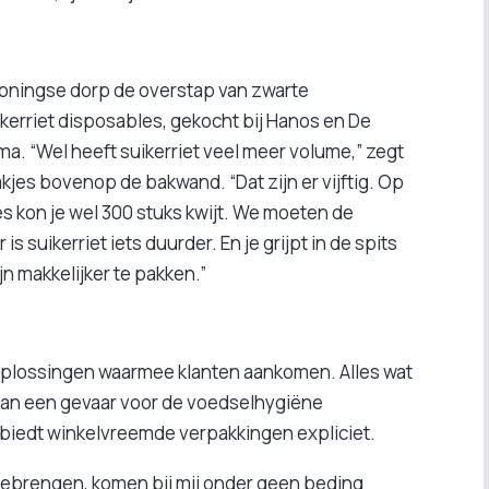
roningse dorp de overstap van zwarte
ikerriet disposables, gekocht bij Hanos en De
a. “Wel heeft suikerriet veel meer volume,” zegt
akjes bovenop de bakwand. “Dat zijn er vijftig. Op
es kon je wel 300 stuks kwijt. We moeten de
s suikerriet iets duurder. En je grijpt in de spits
jn makkelijker te pakken.”
plossingen waarmee klanten aankomen. Alles wat
kan een gevaar voor de voedselhygiëne
biedt winkelvreemde verpakkingen expliciet.
eebrengen, komen bij mij onder geen beding