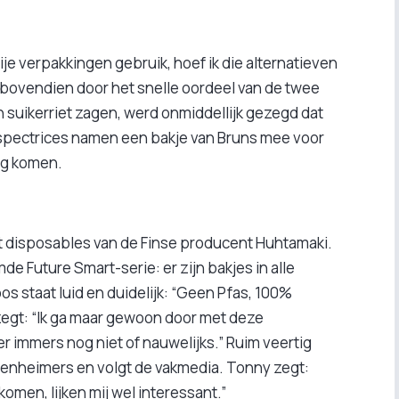
rije verpakkingen gebruik, hoef ik die alternatieven
j bovendien door het snelle oordeel van de twee
n suikerriet zagen, werd onmiddellijk gezegd dat
T-inspectrices namen een bakje van Bruns mee voor
og komen.
et disposables van de Finse producent Huhtamaki.
e Future Smart-serie: er zijn bakjes in alle
s staat luid en duidelijk: “Geen Pfas, 100%
s zegt: “Ik ga maar gewoon door met deze
r immers nog niet of nauwelijks.” Ruim veertig
pappenheimers en volgt de vakmedia. Tonny zegt:
omen, lijken mij wel interessant.”