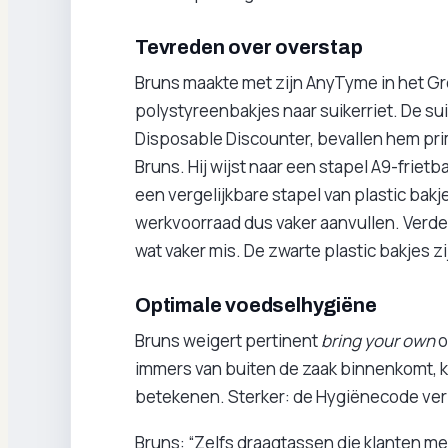
Tevreden over overstap
Bruns maakte met zijn AnyTyme in het G
polystyreenbakjes naar suikerriet. De su
Disposable Discounter, bevallen hem prim
Bruns. Hij wijst naar een stapel A9-frietb
een vergelijkbare stapel van plastic bakj
werkvoorraad dus vaker aanvullen. Verder i
wat vaker mis. De zwarte plastic bakjes zi
Optimale voedselhygiëne
Bruns weigert pertinent
bring your own
o
immers van buiten de zaak binnenkomt, 
betekenen. Sterker: de Hygiënecode ver
Bruns: “Zelfs draagtassen die klanten m