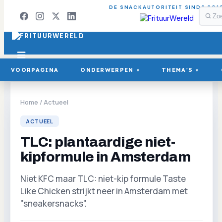
DE SNACKAUTORITEIT SINDS 201
VOORPAGINA
ONDERWERPEN
THEMA'S
▾
▾
Home
/
Actueel
ACTUEEL
TLC: plantaardige niet-
kipformule in Amsterdam
Niet KFC maar TLC: niet-kip formule Taste
Like Chicken strijkt neer in Amsterdam met
"sneakersnacks".