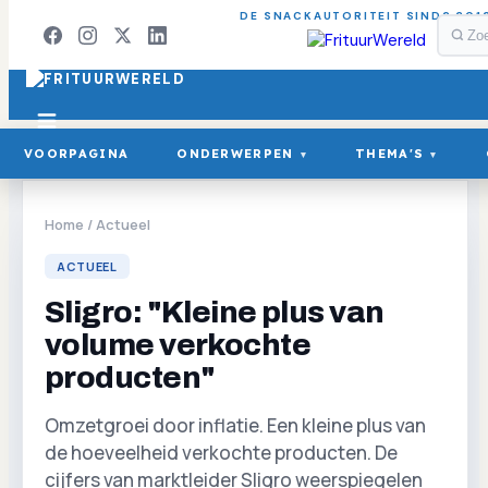
DE SNACKAUTORITEIT SINDS 201
VOORPAGINA
ONDERWERPEN
THEMA'S
▾
▾
Home
/
Actueel
ACTUEEL
Sligro: "Kleine plus van
volume verkochte
producten"
Omzetgroei door inflatie. Een kleine plus van
de hoeveelheid verkochte producten. De
cijfers van marktleider Sligro weerspiegelen