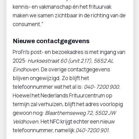
kennis- en vakmanschap én het frituurvak
maken we samen zichtbaar in de richting van de
consument.”
Nieuwe contactgegevens
ProFri’s post- en bezoekadres is met ingang van
2025:
Hurksestraat 60 (unit 2.17), 5652 AL
Eindhoven
. De overige contactgegevens
blijven ongewijzigd. Zo blijft het
telefoonnummer wat het al is:
040- 7200 900
.
Hoewel het Nederlands Frituurcentrum op
termijn zal verhuizen, blijft het adres voorlopig
gewoon nog:
Blaarthemseweg 72, 5502 JW
Veldhoven
. Het NFC krijgt echter een nieuw
telefoonnummer, namelijk
040-7200 901
.