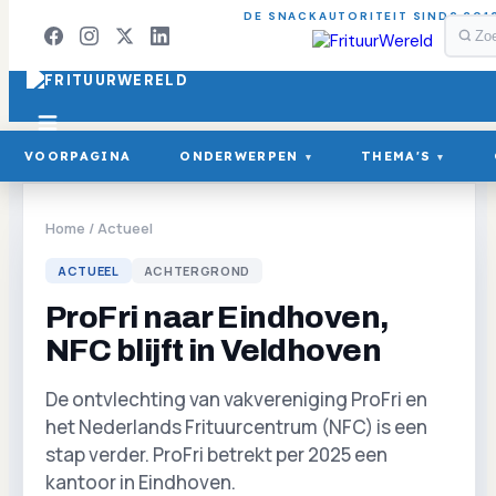
DE SNACKAUTORITEIT SINDS 201
VOORPAGINA
ONDERWERPEN
THEMA'S
▾
▾
Home
/
Actueel
ACTUEEL
ACHTERGROND
ProFri naar Eindhoven,
NFC blijft in Veldhoven
De ontvlechting van vakvereniging ProFri en
het Nederlands Frituurcentrum (NFC) is een
stap verder. ProFri betrekt per 2025 een
kantoor in Eindhoven.