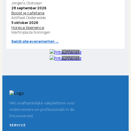
Jongens, Oostzaan
28 september 2026
Boost je cafetaria
ActiFood, Oosterwolde
5 oktober 2026
Horeca Xperience
Martiniplaza Groningen
Bekijk alle evenementen →
Advertentie
Advertentie
Hét onafhankelijke vakplatform voor
ondernemers en professionals in de
frituurwereld.
SERVICE