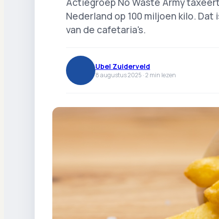
Actiegroep No Waste Army taxeert 
Nederland op 100 miljoen kilo. Dat 
van de cafetaria's.
Ubel Zuiderveld
8 augustus 2025 ·
2
min lezen