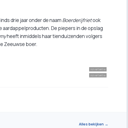
 sinds drie jaar onder de naam
Boerderijfriet
ook
ere aardappelproducten. De piepers in de opslag
rmy
heeft inmiddels haar tienduizenden volgers
de Zeeuwse boer.
Advertentie
Advertentie
Alles bekijken →