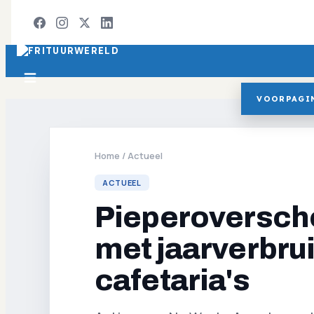
VOORPAGI
Home
/
Actueel
ACTUEEL
Pieperoverscho
met jaarverbrui
cafetaria's