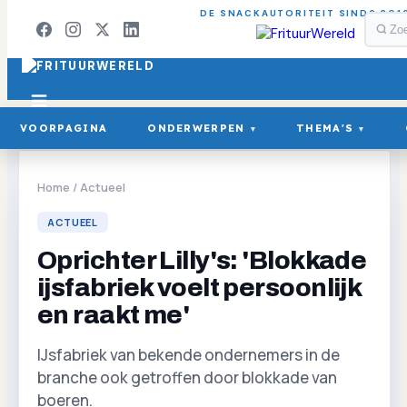
DE SNACKAUTORITEIT SINDS 201
VOORPAGINA
ONDERWERPEN
THEMA'S
▾
▾
Home
/
Actueel
ACTUEEL
Oprichter Lilly's: 'Blokkade
ijsfabriek voelt persoonlijk
en raakt me'
IJsfabriek van bekende ondernemers in de
branche ook getroffen door blokkade van
boeren.