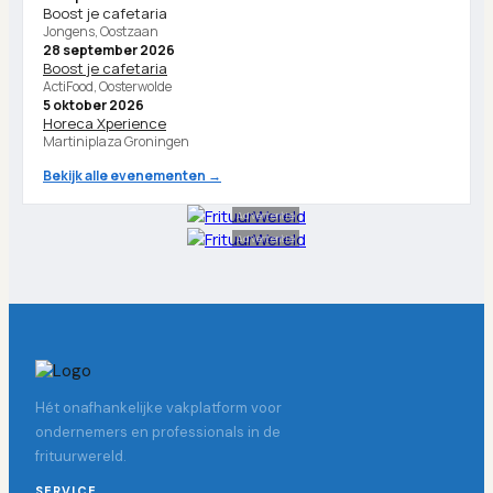
Boost je cafetaria
Jongens, Oostzaan
28 september 2026
Boost je cafetaria
ActiFood, Oosterwolde
5 oktober 2026
Horeca Xperience
Martiniplaza Groningen
Bekijk alle evenementen →
Advertentie
Advertentie
Hét onafhankelijke vakplatform voor
ondernemers en professionals in de
frituurwereld.
SERVICE