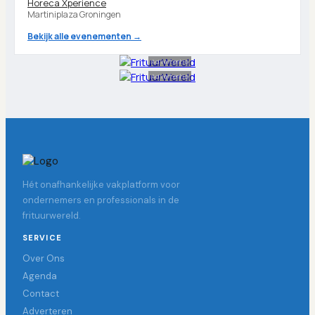
Horeca Xperience
Martiniplaza Groningen
Bekijk alle evenementen →
Advertentie
Advertentie
Hét onafhankelijke vakplatform voor
ondernemers en professionals in de
frituurwereld.
SERVICE
Over Ons
Agenda
Contact
Adverteren