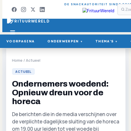
DE SNACKAUTORITEIT SINDS 201
VOORPAGINA
ONDERWERPEN
THEMA'S
▾
▾
Home
/
Actueel
ACTUEEL
Ondernemers woedend:
Opnieuw dreun voor de
horeca
De berichten die in de media verschijnen over
de verplichte dagelijkse sluiting van de horeca
om 19.00 uur leiden tot veel woede bij