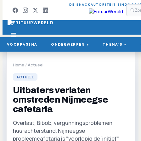
DE SNACKAUTORITEIT SINDS 201
VOORPAGINA
ONDERWERPEN
THEMA'S
▾
▾
Home
/
Actueel
ACTUEEL
Uitbaters verlaten
omstreden Nijmeegse
cafetaria
Overlast, Bibob, vergunningsproblemen,
huurachterstand. Nijmeegse
probleemcafetaria is "voorlopig definitief"