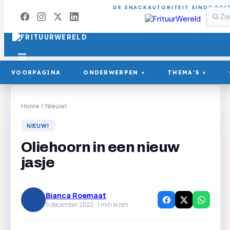
DE SNACKAUTORITEIT SINDS 201
VOORPAGINA
ONDERWERPEN
THEMA'S
▾
▾
Home
/
Nieuw!
NIEUW!
Oliehoorn in een nieuw
jasje
Bianca Roemaat
5 december 2022 ·
1
min lezen