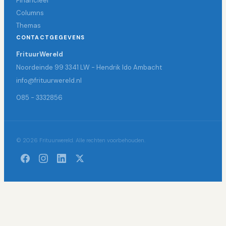
Financieel
Columns
Themas
CONTACTGEGEVENS
FrituurWereld
Noordeinde 99 3341 LW - Hendrik Ido Ambacht
info@frituurwereld.nl
085 - 3332856
© 2026 Frituurwereld. Alle rechten voorbehouden.