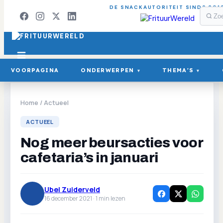
DE SNACKAUTORITEIT SINDS 201
VOORPAGINA
ONDERWERPEN
THEMA'S
▾
▾
Home
/
Actueel
ACTUEEL
Nog meer beursacties voor
cafetaria’s in januari
Ubel Zuiderveld
16 december 2021 ·
1
min lezen