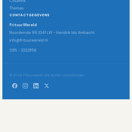
Columns
Themas
CONTACTGEGEVENS
FrituurWereld
Noordeinde 99 3341 LW - Hendrik Ido Ambacht
info@frituurwereld.nl
085 - 3332856
© 2026 Frituurwereld. Alle rechten voorbehouden.