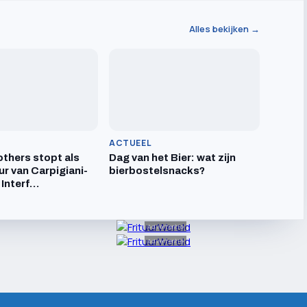
Alles bekijken →
ACTUEEL
others stopt als
Dag van het Bier: wat zijn
ur van Carpigiani-
bierbostelsnacks?
 Interf…
Advertentie
Advertentie