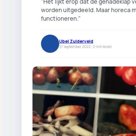
"Het lijkt erop dat de genadeklap
worden uitgedeeld. Maar horeca m
functioneren."
Ubel Zuiderveld
27 september 2022 ·
2
min lezen