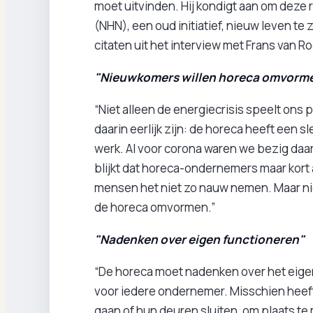
moet uitvinden. Hij kondigt aan om dez
(NHN), een oud initiatief, nieuw leven te 
citaten uit het interview met Frans van Ro
"Nieuwkomers willen horeca omvorm
“Niet alleen de energiecrisis speelt ons
daarin eerlijk zijn: de horeca heeft een 
werk. Al voor corona waren we bezig daar
blijkt dat horeca-ondernemers maar kort ac
mensen het niet zo nauw nemen. Maar nie
de horeca omvormen.”
"Nadenken over eigen functioneren"
“De horeca moet nadenken over het eigen
voor iedere ondernemer. Misschien heeft d
gaan of hun deuren sluiten, om plaats t