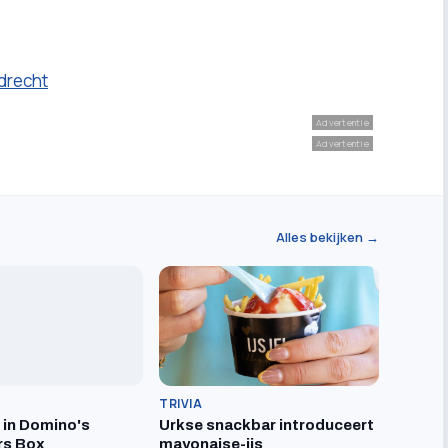
drecht
Advertentie
Advertentie
Alles bekijken →
TRIVIA
t in Domino's
Urkse snackbar introduceert
rs Box
mayonaise-ijs