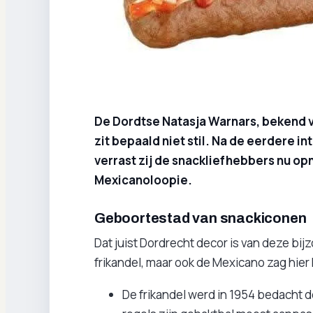
De Dordtse Natasja Warnars, bekend v
zit bepaald niet stil. Na de eerdere 
verrast zij de snackliefhebbers nu o
Mexicanoloopie.
Geboortestad van snackiconen
Dat juist Dordrecht decor is van deze bijz
frikandel, maar ook de Mexicano zag hier 
De frikandel werd in 1954 bedacht d