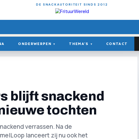
DE SNACKAUTORITEIT SINDS 2012
NA
ONDERWERPEN
THEMA'S
CONTACT
▾
▾
s blijft snackend
nieuwe tochten
 snackend verrassen. Na de
elLoop lanceert zij nu ook het