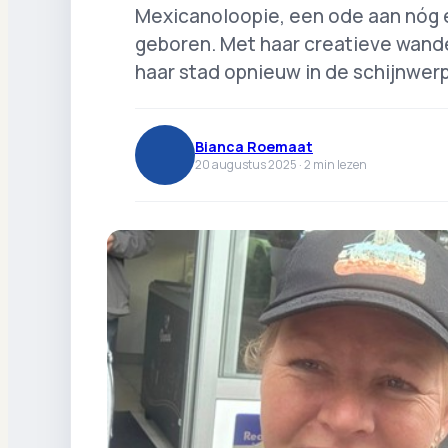
Mexicanoloopie, een ode aan nóg 
geboren. Met haar creatieve wandel
haar stad opnieuw in de schijnwer
Bianca Roemaat
20 augustus 2025 ·
2
min lezen