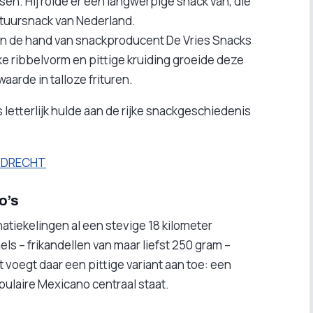
en. Hij rolde er een langwerpige snack van, die
rituursnack van Nederland.
an de hand van snackproducent De Vries Snacks
eke ribbelvorm en pittige kruiding groeide deze
waarde in talloze frituren.
letterlijk hulde aan de rijke snackgeschiedenis
ORDRECHT
o’s
iekelingen al een stevige 18 kilometer
 – frikandellen van maar liefst 250 gram –
oegt daar een pittige variant aan toe: een
ulaire Mexicano centraal staat.