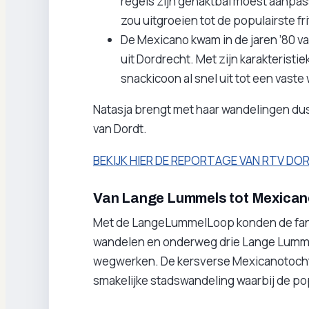
regels zijn gehaktbal moest aanpass
zou uitgroeien tot de populairste f
De Mexicano kwam in de jaren ’80 v
uit Dordrecht. Met zijn karakteristi
snackicoon al snel uit tot een vaste 
Natasja brengt met haar wandelingen dus 
van Dordt.
BEKIJK HIER DE REPORTAGE VAN RTV D
Van Lange Lummels tot Mexican
Met de LangeLummelLoop konden de fanat
wandelen en onderweg drie Lange Lummels
wegwerken. De kersverse Mexicanotocht v
smakelijke stadswandeling waarbij de pop