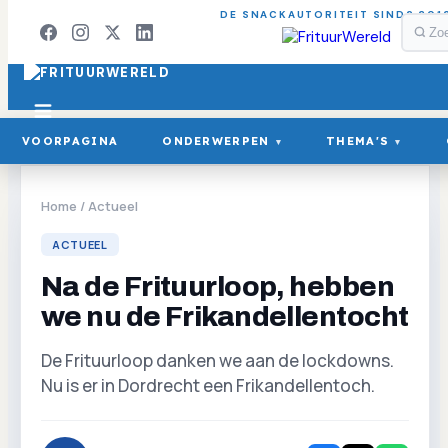
DE SNACKAUTORITEIT SINDS 201
VOORPAGINA
ONDERWERPEN
THEMA'S
▾
▾
Home
/
Actueel
ACTUEEL
Na de Frituurloop, hebben
we nu de Frikandellentocht
De Frituurloop danken we aan de lockdowns.
Nu is er in Dordrecht een Frikandellentoch.