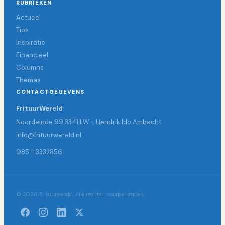
RUBRIEKEN
Actueel
Tips
Inspiratie
Financieel
Columns
Themas
CONTACTGEGEVENS
FrituurWereld
Noordeinde 99 3341 LW - Hendrik Ido Ambacht
info@frituurwereld.nl
085 - 3332856
© 2026 Frituurwereld. Alle rechten voorbehouden.