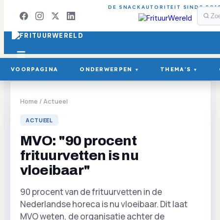
DE SNACKAUTORITEIT SINDS 201
VOORPAGINA
ONDERWERPEN
THEMA'S
▾
▾
Home
/
Actueel
ACTUEEL
MVO: "90 procent
frituurvetten is nu
vloeibaar"
90 procent van de frituurvetten in de
Nederlandse horeca is nu vloeibaar. Dit laat
MVO weten, de organisatie achter de