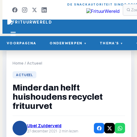
DE SNACKAUTORITEIT SINDS 201
VOORPAGINA
ONDERWERPEN
THEMA'S
▾
▾
Home
/
Actueel
ACTUEEL
Minder dan helft
huishoudens recyclet
frituurvet
Ubel Zuiderveld
27 december 2021 ·
2
min lezen