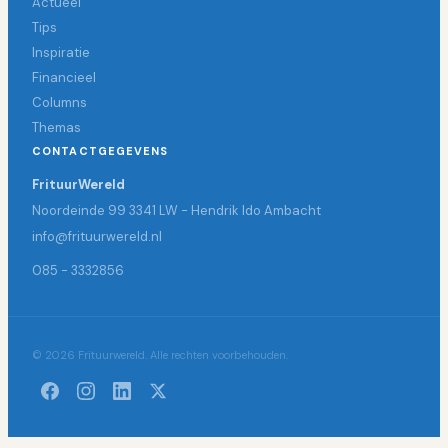
Actueel
Tips
Inspiratie
Financieel
Columns
Themas
CONTACTGEGEVENS
FrituurWereld
Noordeinde 99 3341 LW - Hendrik Ido Ambacht
info@frituurwereld.nl
085 - 3332856
© 2026 Frituurwereld. Alle rechten voorbehouden.