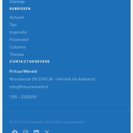
Sitemap
RUBRIEKEN
Actueel
Tips
Inspiratie
Financieel
Columns
Themas
CONTACTGEGEVENS
FrituurWereld
Noordeinde 99 3341 LW - Hendrik Ido Ambacht
info@frituurwereld.nl
085 - 3332856
© 2026 Frituurwereld. Alle rechten voorbehouden.