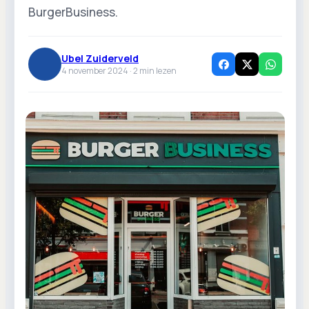
BurgerBusiness.
Ubel Zuiderveld
4 november 2024 ·
2
min lezen