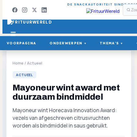
DE SNACKAUTORITEIT SINDS 201
VOORPAGINA
ONDERWERPEN
THEMA'S
▾
▾
Home
/
Actueel
ACTUEEL
Mayoneur wint award met
duurzaam bindmiddel
Mayoneur wint Horecava Innovation Award:
vezels van afgeschreven citrusvruchten
worden als bindmiddel in saus gebruikt.