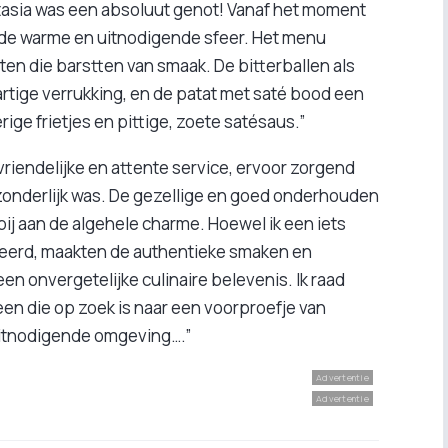
tasia was een absoluut genot! Vanaf het moment
 de warme en uitnodigende sfeer. Het menu
ten die barstten van smaak. De bitterballen als
tige verrukking, en de patat met saté bood een
e frietjes en pittige, zoete satésaus.”
riendelijke en attente service, ervoor zorgend
tzonderlijk was. De gezellige en goed onderhouden
ij aan de algehele charme. Hoewel ik een iets
eerd, maakten de authentieke smaken en
een onvergetelijke culinaire belevenis. Ik raad
een die op zoek is naar een voorproefje van
 uitnodigende omgeving….”
Advertentie
Advertentie