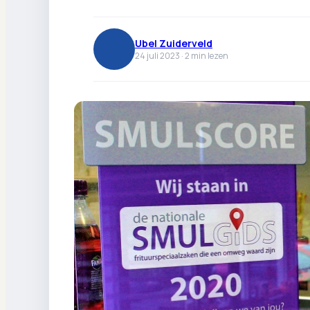
Ubel Zuiderveld
24 juli 2023 ·
2
min lezen