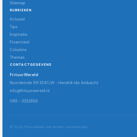
Sitemap
RUBRIEKEN
Actueel
Tips
Inspiratie
Financieel
Columns
Themas
CONTACTGEGEVENS
FrituurWereld
Noordeinde 99 3341 LW - Hendrik Ido Ambacht
info@frituurwereld.nl
085 - 3332856
© 2026 Frituurwereld. Alle rechten voorbehouden.