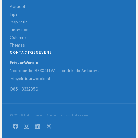
Actueel
Tips
Inspiratie
Financieel
Columns
Themas
CONTACTGEGEVENS
FrituurWereld
Noordeinde 99 3341 LW - Hendrik Ido Ambacht
info@frituurwereld.nl
085 - 3332856
© 2026 Frituurwereld. Alle rechten voorbehouden.