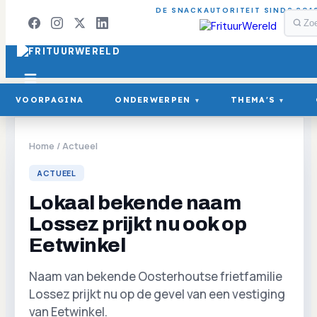
DE SNACKAUTORITEIT SINDS 201
VOORPAGINA
ONDERWERPEN
THEMA'S
▾
▾
Home
/
Actueel
ACTUEEL
Lokaal bekende naam
Lossez prijkt nu ook op
Eetwinkel
Naam van bekende Oosterhoutse frietfamilie
Lossez prijkt nu op de gevel van een vestiging
van Eetwinkel.