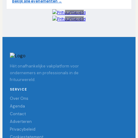
Bekijk alle evenementen →
Advertentie
Advertentie
Hét onafhankelijke vakplatform voor
ondernemers en professionals in de
frituurwereld.
SERVICE
Over Ons
Agenda
Contact
Adverteren
Privacybeleid
Cookiestatement