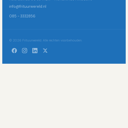
info@frituurwereld.nl
085 - 3332856
© 2026 Frituurwereld. Alle rechten voorbehouden.