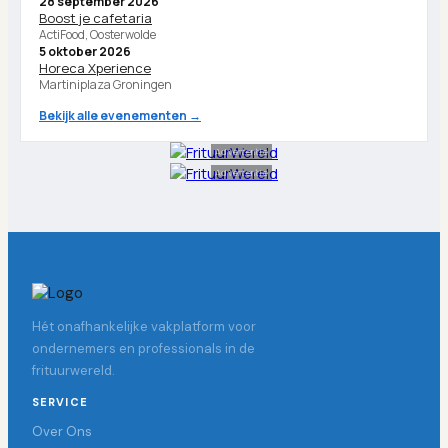
28 september 2026
Boost je cafetaria
ActiFood, Oosterwolde
5 oktober 2026
Horeca Xperience
Martiniplaza Groningen
Bekijk alle evenementen →
Advertentie
Advertentie
Hét onafhankelijke vakplatform voor
ondernemers en professionals in de
frituurwereld.
SERVICE
Over Ons