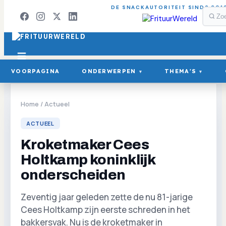
DE SNACKAUTORITEIT SINDS 201
VOORPAGINA
ONDERWERPEN
THEMA'S
▾
▾
Home
/
Actueel
ACTUEEL
Kroketmaker Cees
Holtkamp koninklijk
onderscheiden
Zeventig jaar geleden zette de nu 81-jarige
Cees Holtkamp zijn eerste schreden in het
bakkersvak. Nu is de kroketmaker in