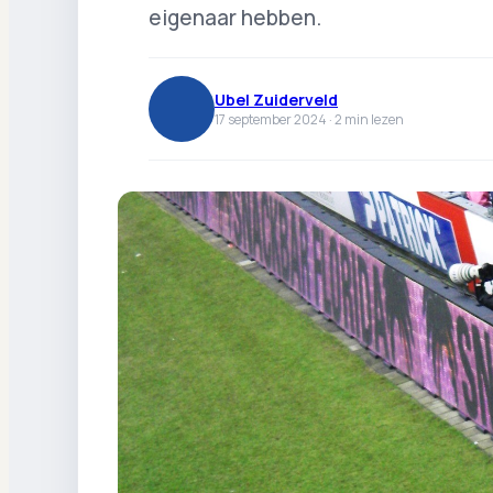
eigenaar hebben.
Ubel Zuiderveld
17 september 2024 ·
2
min lezen