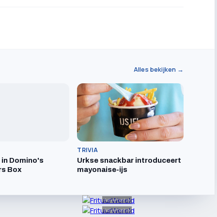
Alles bekijken →
TRIVIA
t in Domino's
Urkse snackbar introduceert
rs Box
mayonaise-ijs
Advertentie
Advertentie