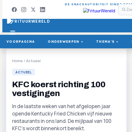
DE SNACKAUTORITEIT SINDS 201
VOORPAGINA
ONDERWERPEN
THEMA'S
▾
▾
Home
/
Actueel
ACTUEEL
KFC koerst richting 100
vestigingen
In de laatste weken van het afgelopen jaar
opende Kentucky Fried Chicken vijf nieuwe
restaurants in ons land. De mijlpaal van 100
KFC's wordt binnenkort bereikt.