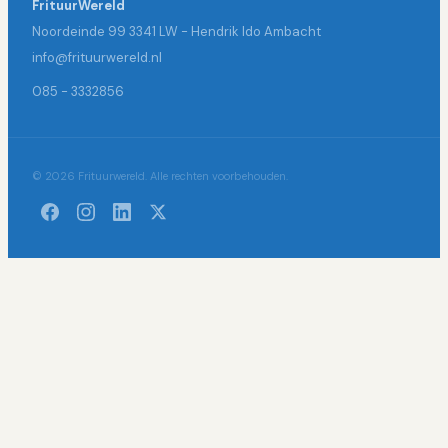
FrituurWereld
Noordeinde 99 3341 LW - Hendrik Ido Ambacht
info@frituurwereld.nl
085 - 3332856
© 2026 Frituurwereld. Alle rechten voorbehouden.