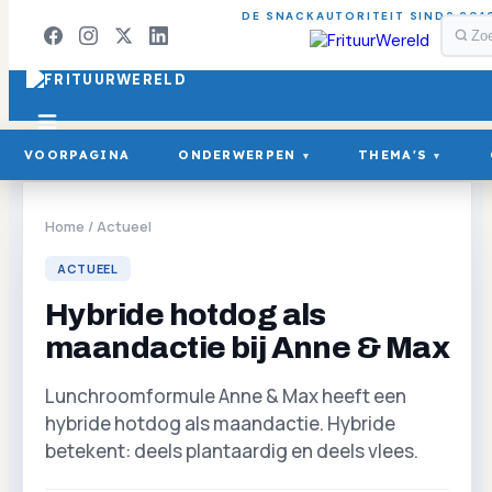
DE SNACKAUTORITEIT SINDS 201
VOORPAGINA
ONDERWERPEN
THEMA'S
▾
▾
Home
/
Actueel
ACTUEEL
Hybride hotdog als
maandactie bij Anne & Max
Lunchroomformule Anne & Max heeft een
hybride hotdog als maandactie. Hybride
betekent: deels plantaardig en deels vlees.