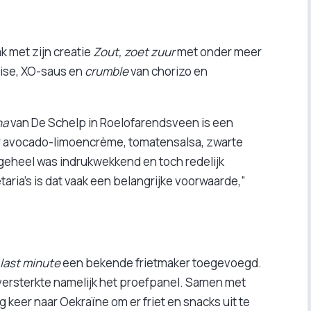
k met zijn creatie
Zout, zoet zuur
met onder meer
ise, XO-saus en
crumble
van chorizo en
na
van De Schelp in Roelofarendsveen is een
 avocado-limoencrème, tomatensalsa, zwarte
 geheel was indrukwekkend en toch redelijk
ria’s is dat vaak een belangrijke voorwaarde,”
last minute
een bekende frietmaker toegevoegd.
versterkte namelijk het proefpanel. Samen met
ig keer naar Oekraïne om er friet en snacks uit te