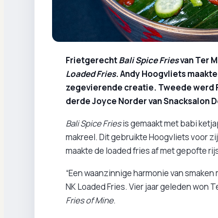
Frietgerecht
Bali Spice Fries
van Ter M
Loaded Fries
. Andy Hoogvliets maakt
zegevierende creatie. Tweede werd Fe
derde Joyce Norder van Snacksalon D
Bali Spice Fries
is gemaakt met babi ketja
makreel. Dit gebruikte Hoogvliets voor zij
maakte de loaded fries af met gepofte r
“Een waanzinnige harmonie van smaken m
NK Loaded Fries. Vier jaar geleden won T
Fries of Mine
.