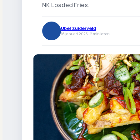
NK Loaded Fries.
Ubel Zuiderveld
16 januari 2025 ·
2
min lezen