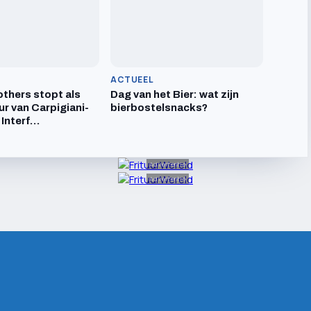
ACTUEEL
others stopt als
Dag van het Bier: wat zijn
ur van Carpigiani-
bierbostelsnacks?
 Interf…
Advertentie
Advertentie