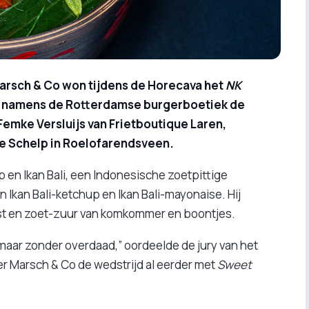
arsch & Co won tijdens de Horecava het
NK
e namens de Rotterdamse burgerboetiek de
mke Versluijs van Frietboutique Laren,
e Schelp in Roelofarendsveen.
p en Ikan Bali, een Indonesische zoetpittige
n Ikan Bali-ketchup en Ikan Bali-mayonaise. Hij
ijst en zoet-zuur van komkommer en boontjes.
aar zonder overdaad,” oordeelde de jury van het
er Marsch & Co de wedstrijd al eerder met
Sweet