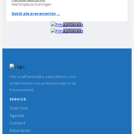
Martiniplaza Groningen
Bekijk alle evenementen →
Advertentie
Advertentie
Hét onafhankelijke vakplatform voor
ondernemers en professionals in de
frituurwereld.
SERVICE
Over Ons
Agenda
Contact
Adverteren