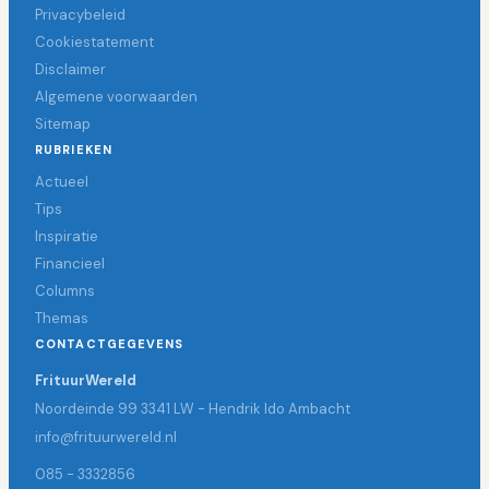
Privacybeleid
Cookiestatement
Disclaimer
Algemene voorwaarden
Sitemap
RUBRIEKEN
Actueel
Tips
Inspiratie
Financieel
Columns
Themas
CONTACTGEGEVENS
FrituurWereld
Noordeinde 99 3341 LW - Hendrik Ido Ambacht
info@frituurwereld.nl
085 - 3332856