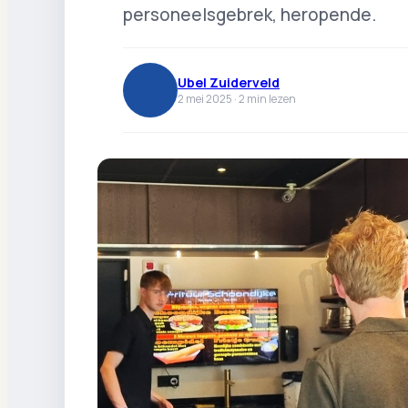
personeelsgebrek, heropende.
Ubel Zuiderveld
2 mei 2025 ·
2
min lezen