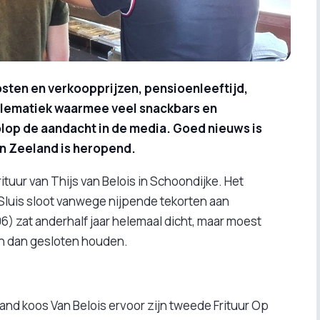
ten en verkoopprijzen, pensioenleeftijd,
blematiek waarmee veel snackbars en
olop de aandacht in de media. Goed nieuws is
 in Zeeland is heropend.
ituur van Thijs van Belois in Schoondijke. Het
luis sloot vanwege nijpende tekorten aan
) zat anderhalf jaar helemaal dicht, maar moest
en dan gesloten houden.
d koos Van Belois ervoor zijn tweede Frituur Op