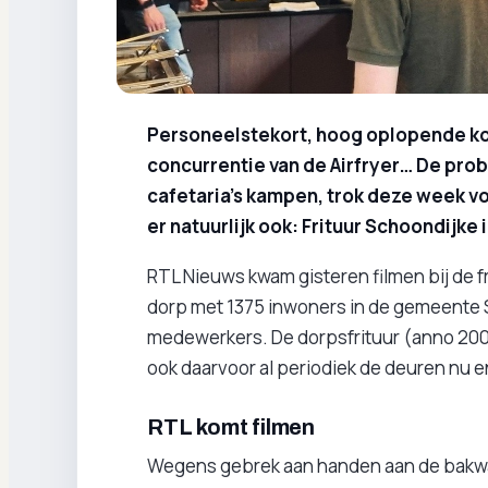
Personeelstekort, hoog oplopende kos
concurrentie van de Airfryer… De pro
cafetaria’s kampen, trok deze week v
er natuurlijk ook: Frituur Schoondijke
RTL Nieuws kwam gisteren filmen bij de fr
dorp met 1375 inwoners in de gemeente S
medewerkers. De dorpsfrituur (anno 2006
ook daarvoor al periodiek de deuren nu 
RTL komt filmen
Wegens gebrek aan handen aan de bakwan