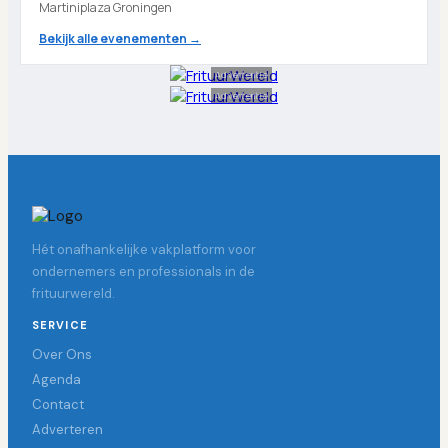
Martiniplaza Groningen
Bekijk alle evenementen →
Advertentie
Advertentie
Hét onafhankelijke vakplatform voor
ondernemers en professionals in de
frituurwereld.
SERVICE
Over Ons
Agenda
Contact
Adverteren