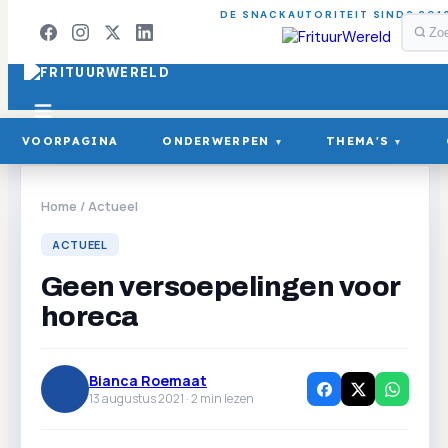
DE SNACKAUTORITEIT SINDS 201
VOORPAGINA
ONDERWERPEN
THEMA'S
▾
▾
Home
/
Actueel
ACTUEEL
Geen versoepelingen voor
horeca
Bianca Roemaat
13 augustus 2021 ·
2
min lezen