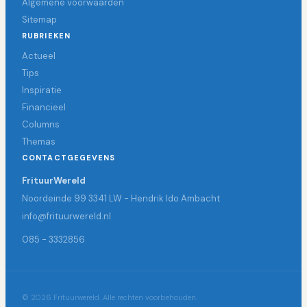
Algemene voorwaarden
Sitemap
RUBRIEKEN
Actueel
Tips
Inspiratie
Financieel
Columns
Themas
CONTACTGEGEVENS
FrituurWereld
Noordeinde 99 3341 LW - Hendrik Ido Ambacht
info@frituurwereld.nl
085 - 3332856
© 2026 Frituurwereld. Alle rechten voorbehouden.