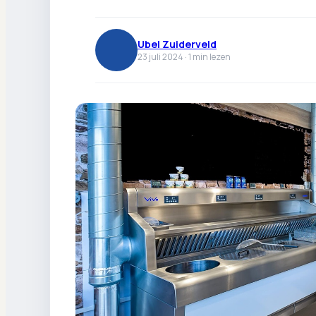
Ubel Zuiderveld
23 juli 2024 ·
1
min lezen