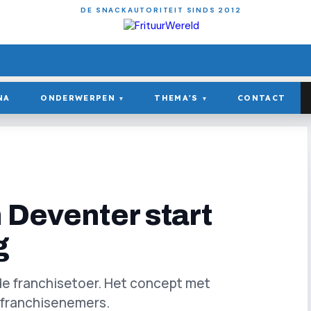
DE SNACKAUTORITEIT SINDS 2012
NA
ONDERWERPEN
THEMA'S
CONTACT
▾
▾
 Deventer start
g
de franchisetoer. Het concept met
t franchisenemers.