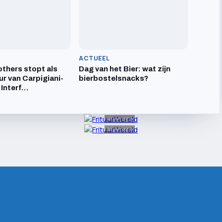
ACTUEEL
others stopt als
Dag van het Bier: wat zijn
ur van Carpigiani-
bierbostelsnacks?
 Interf…
Advertentie
Advertentie