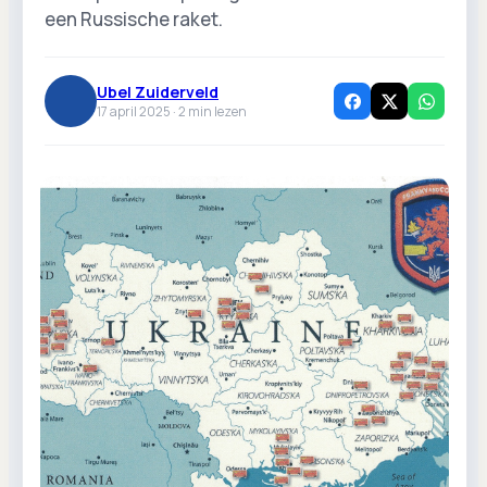
een Russische raket.
Ubel Zuiderveld
17 april 2025 ·
2
min lezen