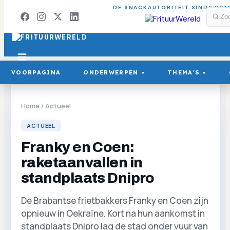
DE SNACKAUTORITEIT SINDS 201
VOORPAGINA
ONDERWERPEN
THEMA'S
▾
▾
Home
/
Actueel
ACTUEEL
Franky en Coen:
raketaanvallen in
standplaats Dnipro
De Brabantse frietbakkers Franky en Coen zijn
opnieuw in Oekraïne. Kort na hun aankomst in
standplaats Dnipro lag de stad onder vuur van