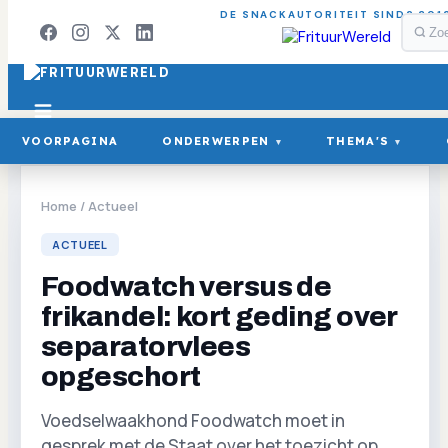
DE SNACKAUTORITEIT SINDS 201
VOORPAGINA
ONDERWERPEN
THEMA'S
▾
▾
Home
/
Actueel
ACTUEEL
Foodwatch versus de
frikandel: kort geding over
separatorvlees
opgeschort
Voedselwaakhond Foodwatch moet in
gesprek met de Staat over het toezicht op