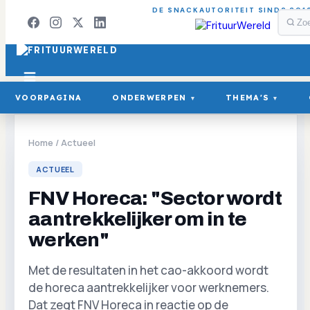
DE SNACKAUTORITEIT SINDS 201
VOORPAGINA
ONDERWERPEN
THEMA'S
▾
▾
Home
/
Actueel
ACTUEEL
FNV Horeca: "Sector wordt
aantrekkelijker om in te
werken"
Met de resultaten in het cao-akkoord wordt
de horeca aantrekkelijker voor werknemers.
Dat zegt FNV Horeca in reactie op de