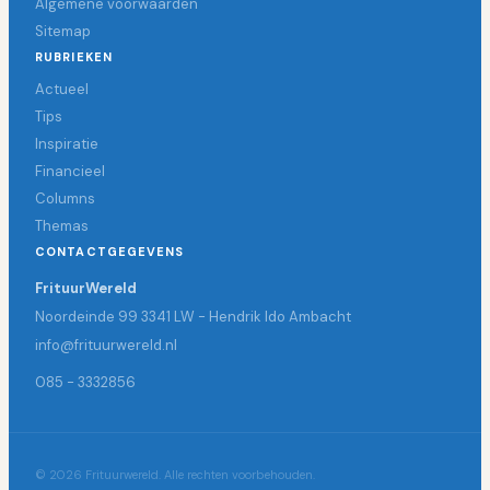
Algemene voorwaarden
Sitemap
RUBRIEKEN
Actueel
Tips
Inspiratie
Financieel
Columns
Themas
CONTACTGEGEVENS
FrituurWereld
Noordeinde 99 3341 LW - Hendrik Ido Ambacht
info@frituurwereld.nl
085 - 3332856
© 2026 Frituurwereld. Alle rechten voorbehouden.