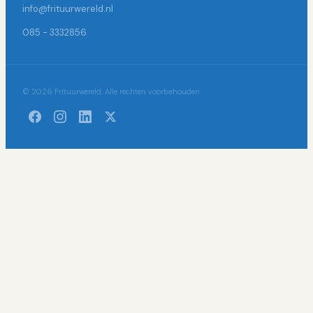
info@frituurwereld.nl
085 - 3332856
© 2026 Frituurwereld. Alle rechten voorbehouden.