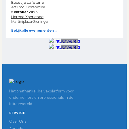
Boost je cafetaria
ActiFood, Oosterwolde
5 oktober 2026
Horeca Xperience
Martiniplaza Groningen
Bekijk alle evenementen →
Advertentie
Advertentie
Hét onafhankelijke vakplatform voor
ondernemers en professionals in de
frituurwereld.
SERVICE
Over Ons
Agenda