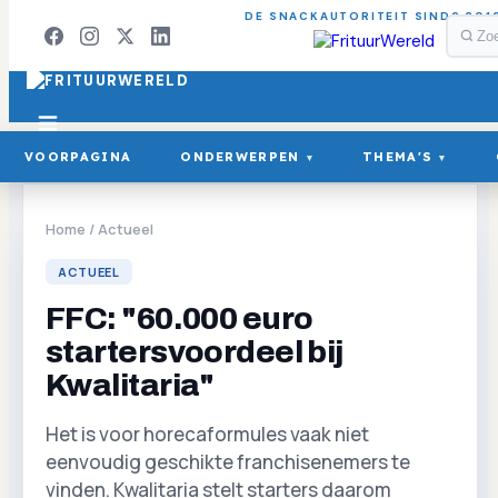
DE SNACKAUTORITEIT SINDS 201
VOORPAGINA
ONDERWERPEN
THEMA'S
▾
▾
Home
/
Actueel
ACTUEEL
FFC: "60.000 euro
startersvoordeel bij
Kwalitaria"
Het is voor horecaformules vaak niet
eenvoudig geschikte franchisenemers te
vinden. Kwalitaria stelt starters daarom