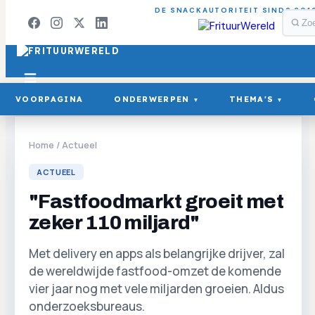
DE SNACKAUTORITEIT SINDS 201
VOORPAGINA
ONDERWERPEN
THEMA'S
▾
▾
Home
/
Actueel
ACTUEEL
"Fastfoodmarkt groeit met
zeker 110 miljard"
Met delivery en apps als belangrijke drijver, zal
de wereldwijde fastfood-omzet de komende
vier jaar nog met vele miljarden groeien. Aldus
onderzoeksbureaus.