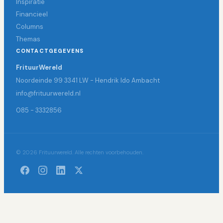
Inspiratie
Financieel
Columns
Themas
CONTACTGEGEVENS
FrituurWereld
Noordeinde 99 3341 LW - Hendrik Ido Ambacht
info@frituurwereld.nl
085 - 3332856
© 2026 Frituurwereld. Alle rechten voorbehouden.