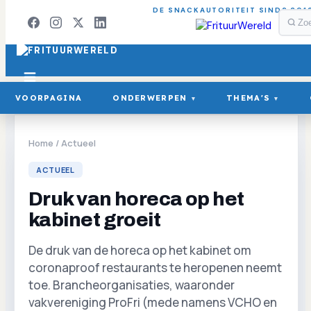
DE SNACKAUTORITEIT SINDS 201
VOORPAGINA
ONDERWERPEN
THEMA'S
▾
▾
Home
/
Actueel
ACTUEEL
Druk van horeca op het
kabinet groeit
De druk van de horeca op het kabinet om
coronaproof restaurants te heropenen neemt
toe. Brancheorganisaties, waaronder
vakvereniging ProFri (mede namens VCHO en