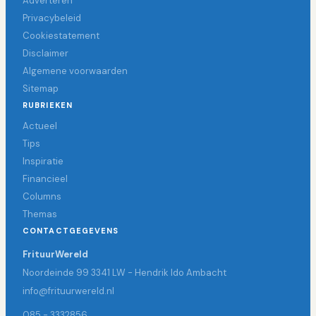
Adverteren
Privacybeleid
Cookiestatement
Disclaimer
Algemene voorwaarden
Sitemap
RUBRIEKEN
Actueel
Tips
Inspiratie
Financieel
Columns
Themas
CONTACTGEGEVENS
FrituurWereld
Noordeinde 99 3341 LW - Hendrik Ido Ambacht
info@frituurwereld.nl
085 - 3332856