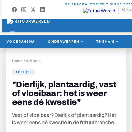
DE SNACKAUTORITEIT SINDS 201
VOORPAGINA
ONDERWERPEN
THEMA'S
▾
▾
Home
/
Actueel
ACTUEEL
"Dierlijk, plantaardig, vast
of vloeibaar: het is weer
eens dé kwestie"
Vast of vloeibaar? Dierlijk of plantaardig? Het
is weer eens dé kwestie in de frituurbranche.