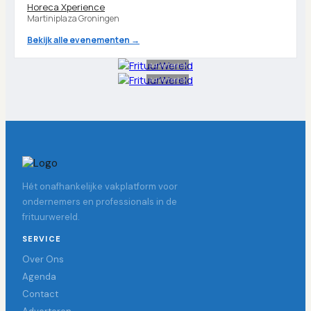
Horeca Xperience
Martiniplaza Groningen
Bekijk alle evenementen →
Advertentie
Advertentie
Hét onafhankelijke vakplatform voor
ondernemers en professionals in de
frituurwereld.
SERVICE
Over Ons
Agenda
Contact