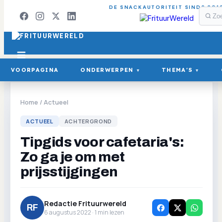
DE SNACKAUTORITEIT SINDS 201
VOORPAGINA
ONDERWERPEN
THEMA'S
▾
▾
Home
/
Actueel
ACTUEEL
ACHTERGROND
Tipgids voor cafetaria's:
Zo ga je om met
prijsstijgingen
Redactie Frituurwereld
RF
6 augustus 2022 ·
1
min lezen