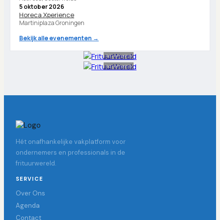
5 oktober 2026
Horeca Xperience
Martiniplaza Groningen
Bekijk alle evenementen →
Advertentie
Advertentie
Hét onafhankelijke vakplatform voor
ondernemers en professionals in de
frituurwereld.
SERVICE
Over Ons
Agenda
Contact