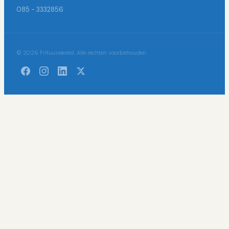
085 - 3332856
© 2026 Frituurwereld. Alle rechten voorbehouden.