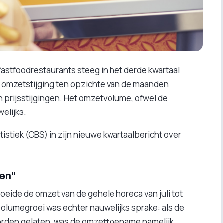
fastfoodrestaurants steeg in het derde kwartaal
ge omzetstijging ten opzichte van de maanden
van prijsstijgingen. Het omzetvolume, ofwel de
elijks.
tistiek (CBS) in zijn nieuwe kwartaalbericht over
zen"
oeide de omzet van de gehele horeca van juli tot
olumegroei was echter nauwelijks sprake: als de
orden gelaten, was de omzettoename namelijk