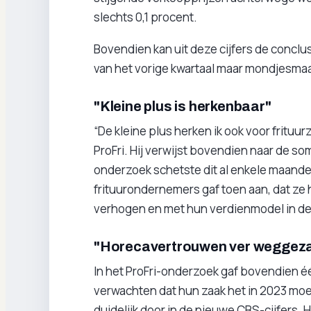
slechts 0,1 procent.
Bovendien kan uit deze cijfers de concl
van het vorige kwartaal maar mondjesmaa
"Kleine plus is herkenbaar"
“De kleine plus herken ik ook voor frituu
ProFri. Hij verwijst bovendien naar de s
onderzoek schetste dit al enkele maande
frituurondernemers gaf toen aan, dat z
verhogen en met hun verdienmodel in d
"Horecavertrouwen ver weggez
In het ProFri-onderzoek gaf bovendien éé
verwachten dat hun zaak het in 2023 moeil
duidelijk door in de nieuwe CBS-cijfers