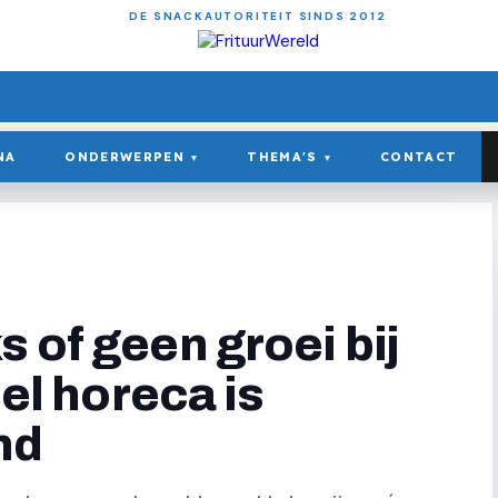
DE SNACKAUTORITEIT SINDS 2012
NA
ONDERWERPEN
THEMA'S
CONTACT
▾
▾
 of geen groei bij
eel horeca is
md