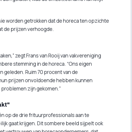
usie worden getrokken dat de horeca ten opzichte
t de prijzen verhoogde.
rzaken,” zegt Frans van Rooij van vakvereniging
ombere stemming in de horeca. “Ons eigen
n geleden. Ruim 70 procent van de
e hun prijzen onvoldoende hebben kunnen
e problemen zijn gekomen.”
akt"
n op de drie frituurprofessionals aan te
ijk gaat krijgen. Dit sombere beeld sijpelt ook
. Het vertrouwen van horecaondernemers, dat