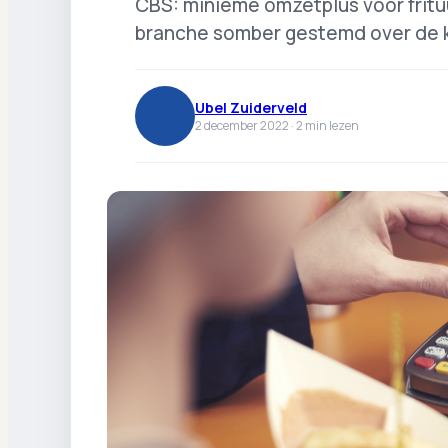
CBS: minieme omzetplus voor frituu
branche somber gestemd over de
Ubel Zuiderveld
2 december 2022 ·
2
min lezen