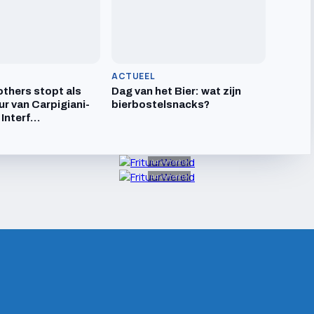
ACTUEEL
others stopt als
Dag van het Bier: wat zijn
ur van Carpigiani-
bierbostelsnacks?
 Interf…
Advertentie
Advertentie