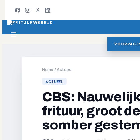
VOORPAGI
Home
/
Actueel
ACTUEEL
CBS: Nauwelijks
frituur, groot d
somber geste