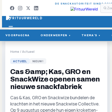
DE SNACKAUTORITEIT SINDS 201
VOORPAGINA
ONDERWERPEN
THEMA'S
▾
▾
Home
/
Actueel
ACTUEEL
NIEUW!
Cas &amp; Kas, GRO en
SnackWize openen samen
nieuwe snackfabriek
Cas & Kas, GRO en Snackwize bundelen de
krachten in het nieuwe Snackwise Collective.
Op 9 augustus opende hun eigen kroketten-