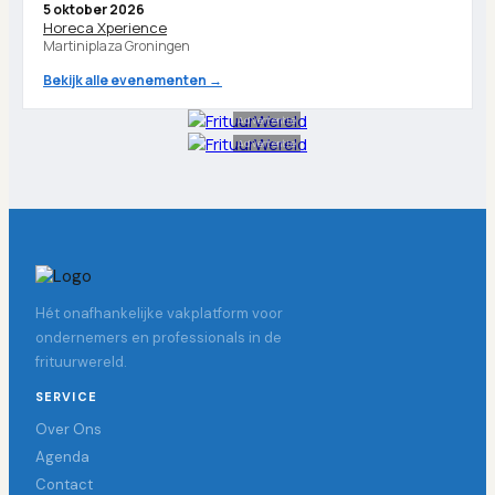
5 oktober 2026
Horeca Xperience
Martiniplaza Groningen
Bekijk alle evenementen →
Advertentie
Advertentie
Hét onafhankelijke vakplatform voor
ondernemers en professionals in de
frituurwereld.
SERVICE
Over Ons
Agenda
Contact