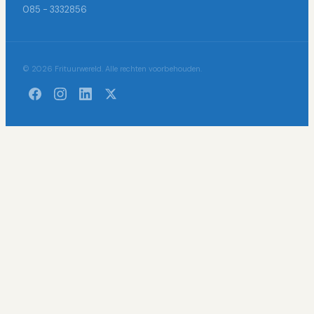
085 - 3332856
© 2026 Frituurwereld. Alle rechten voorbehouden.