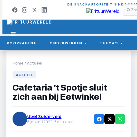
DE SNACKAUTORITEIT SINDS 201
VOORPAGINA
ONDERWERPEN
THEMA'S
▾
▾
Home
/
Actueel
ACTUEEL
Cafetaria 't Spotje sluit
zich aan bij Eetwinkel
Ubel Zuiderveld
6 januari 2022 ·
3
min lezen